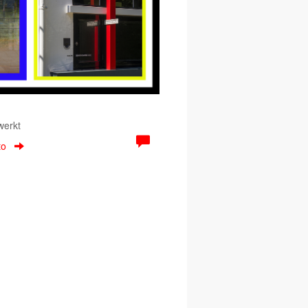
werkt
to