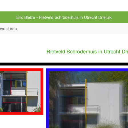
Eric Bleize
Rietveld Schröderhuis in Utrecht Drieluik
count aan
.
Rietveld Schröderhuis in Utrecht Dri